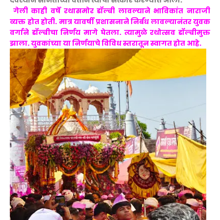
देवस्थान समितीच्या वतीने त्यांचा सत्कार करण्यात आला.
गेली काही वर्षे रथासमोर डॉल्बी लावल्याने भाविकांत नाराजी
व्यक्त होत होती. मात्र यावर्षी प्रशासनाने निर्बंध लावल्यानंतर युवक
वर्गाने डॉल्बीचा निर्णय मागे घेतला. त्यामुळे रथोत्सव डॉल्बीमुक्त
झाला. युवकांच्या या निर्णयाचे विविध स्तरातून स्वागत होत आहे.