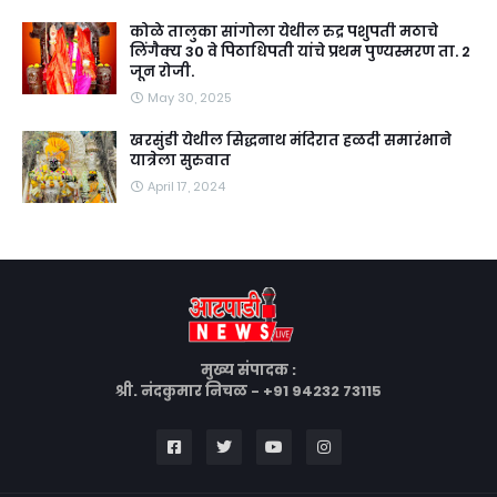
कोळे तालुका सांगोला येथील रुद्र पशुपती मठाचे
लिंगैक्य 30 वे पिठाधिपती यांचे प्रथम पुण्यस्मरण ता. 2
जून रोजी.
May 30, 2025
खरसुंडी येथील सिद्धनाथ मंदिरात हळदी समारंभाने
यात्रेला सुरुवात
April 17, 2024
मुख्य संपादक :
श्री. नंदकुमार निचळ - +91 94232 73115