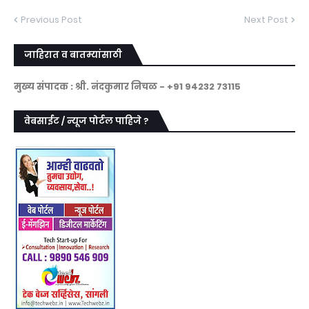
Previous Post
Next Post
जाहिरात व बातम्यांसाठी
मुख्य संपादक : श्री. नंदकुमार निचळ - +91 94232 73115
वेबसाईट / न्यूज पोर्टल पाहिजे ?