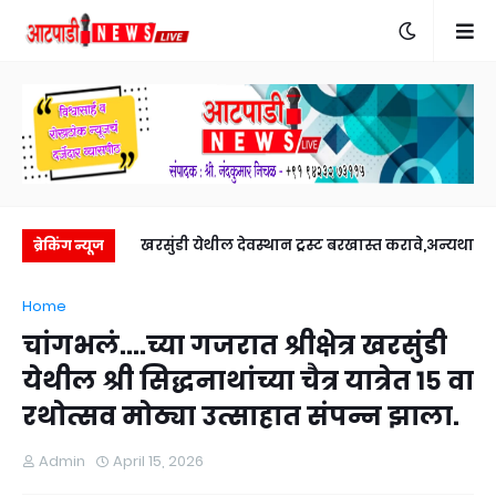
रुद्र पशुपती मठाचे
खरसुंडी येथील देवस्थान ट्रस्ट बरखास्त करावे,अन्यथा
ख
ब्रेकिंग न्यूज
ता. १५ पासून आंदोलन आरपीआय जिल्हाध्यक्ष राजेंद्र
Home
जून रोजी.
खरात यांचा इशारा.
चांगभलं....च्या गजरात श्रीक्षेत्र खरसुंडी
येथील श्री सिद्धनाथांच्या चैत्र यात्रेत १५ वा
रथोत्सव मोठ्या उत्साहात संपन्न झाला.
Admin
April 15, 2026