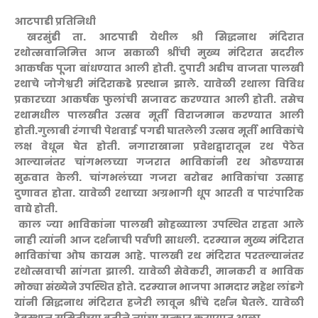
आटपाडी प्रतिनिधी
खरसुंडी ता. आटपाडी येथील श्री सिद्धनाथ मंदिरात
रथोत्सवानिमित्त आज सकाळी श्रींची मुख्य मंदिरात सदरील
आकर्षक पूजा बांधण्यात आली होती. दुपारी अडीच वाजता पालखी
रथाचे जोगेश्वरी मंदिराकडे प्रस्थान झाले. यावेळी रथाला विविध
प्रकारच्या आकर्षक फुलांची सजावट करण्यात आली होती. तसेच
रथामधील पालखीत उत्सव मूर्ती विराजमान करण्यात आली
होती.गुलाबी रंगाची पेशवाई पगडी घातलेली उत्सव मूर्ती भाविकांचे
लक्ष वेधून घेत होती. नगाराखाना प्रवेशद्वारातून रथ पेठेत
आल्यानंतर चांगभलच्या गजरात भाविकांनी रथ ओढण्यास
सुरुवात केली. चांगभलंच्या गजरा बरोबर भाविकांचा उत्साह
दुणावत होता. यावेळी रथाच्या अग्रभागी धूप आरती व पारंपारिक
वाद्ये होती.
काल ज्या भाविकांना पालखी सोहळ्याला उपस्थित राहता आले
नाही त्यांनी आज दर्शनाची पर्वणी साधली. दरम्यान मुख्य मंदिरात
भाविकांचा ओघ कायम आहे. पालखी रथ मंदिरात परतल्यानंतर
रथोत्सवाची सांगता झाली. यावेळी सेवेकरी, मानकरी व भाविक
मोठ्या संख्येने उपस्थित होते. दरम्यान भाजपा आमदार महेश लांडगे
यांनी सिद्धनाथ मंदिरात हजेरी लावून श्रींचे दर्शन घेतले. यावेळी