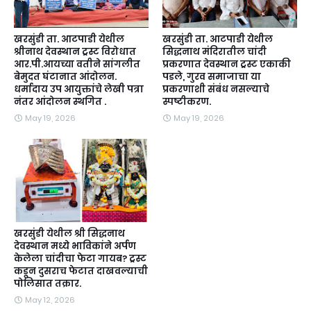
खरसुंडी ता. आटपाडी येथील
खरसुंडी ता. आटपाडी येथील
श्रीनाथ देवस्थान ट्रस्ट विरोधात
सिद्धनाथ मंदिरातील चांदी
आर.पी.आयच्या वतीने सांगलीत
प्रकरणात देवस्थान ट्रस्ट एकाकी
बेमुदत घंटानात आंदोलन.
पडले, गुरव समाजाचा या
धर्मादाय उप आयुक्तांचे लेखी पत्रा
प्रकरणाशी संबंध नसल्याचे
नंतर आंदोलन स्थगित .
स्पष्टीकरण.
May 19, 2026
May 19, 2026
खरसुंडी येथील श्री सिद्धनाथ
देवस्थान मध्ये भाविकांने अर्पण
केलेला चांदीचा फेटा गायब? ट्रस्ट
कडून दुसराच फेटात दाखवल्याची
पोलिसात तक्रार.
May 12, 2026