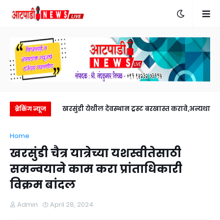
रात हळदी समारंभाने
खरसुंडी येथील देवस्थान ट्रस्ट बरखास्त करावे,अन्यथा
ब्रेकिंग न्यूज
यात्रेला सुरुवात
ता. १५ पासून आंदोलन आरपीआय जिल्हाध्यक्ष राजेंद्र
Home
खरात यांचा इशारा.
खरसुंडी चैत्र यात्रेच्या यशस्वीतेसाठी
समन्वयाने काम करा प्रांताधिकारी
विक्रम बांदल
Admin
April 28, 2024