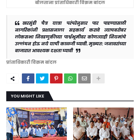
बोलताना प्रांताधिकारी विक्रम बांदल
खरसुंडी चैत्र यात्रा परंपरेनुसार पार पाडण्यासाठी
नागरिकांनी प्रशासनाला सहकार्य करावे त्याचबरोबर
लोकसभा निवडणुकीच्या पार्श्वभूमीवर कोणत्याही नियमांचे
उल्लंघन होऊ नये याची काळजी घ्यावी. मुख्यत: जनावरांच्या
बाजारात आवश्यक दक्षता घ्यावी
प्रांताधिकारी विक्रम बांदल
YOU MIGHT LIKE