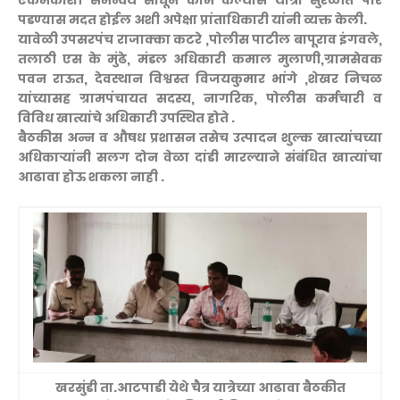
एकमेकांशी समन्वय साधून काम केल्यास यात्रा सुरळीत पार
पडण्यास मदत होईल अशी अपेक्षा प्रांताधिकारी यांनी व्यक्त केली.
यावेळी उपसरपंच राजाक्का कटरे ,पोलीस पाटील बापूराव इंगवले,
तलाठी एस के मुंढे, मंडल अधिकारी कमाल मुलाणी,ग्रामसेवक
पवन राऊत, देवस्थान विश्वस्त विजयकुमार भांगे ,शेखर निचळ
यांच्यासह ग्रामपंचायत सदस्य, नागरिक, पोलीस कर्मचारी व
विविध खात्यांचे अधिकारी उपस्थित होते .
बैठकीस अन्न व औषध प्रशासन तसेच उत्पादन शुल्क खात्यांचच्या
अधिकाऱ्यांनी सलग दोन वेळा दांडी मारल्याने संबंधित खात्यांचा
आढावा होऊ शकला नाही .
खरसुंडी ता.आटपाडी येथे चैत्र यात्रेच्या आढावा बैठकीत