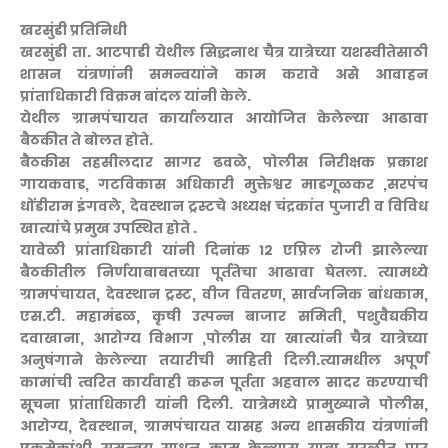
खरसुंडी प्रतिनिधी
खरसुंडी ता. आटपाडी येथील सिद्धनाथ चैत्र यात्रेच्या यशस्वीतेसाठी
शासन यंत्रणांनी समन्वयांने काम करावे असे आवाहन
प्रांताधिकारी विक्रम बांदल यांनी केले.
येथील ग्रामपंचायत कार्यालयात आयोजित केलेल्या आढावा
बैठकीत ते बोलत होते.
बैठकीस तहसीलदार सागर ढवळे, पोलीस निरीक्षक प्रकाश
गायकवाड, गटविकास अधिकारी मुक्तेश्वर माडगूळकर ,सरपंच
धोंडीराम इंगवले, देवस्थान ट्रस्टचे अध्यक्ष चंद्रकांत पुजारी व विविध
खात्यांचे प्रमुख उपस्थित होते .
यावेळी प्रांताधिकारी यांनी दिनांक १२ एप्रिल रोजी झालेल्या
बैठकीतील निर्णयाबाबतच्या पूर्ततेचा आढावा घेतला. त्यामध्ये
ग्रामपंचायत, देवस्थान ट्रस्ट, वीज वितरण, सार्वजनिक बांधकाम,
एस.टी. महामंडळ, कृषी उत्पन्न बाजार समिती, पशुवैद्यकीय
दवाखाना, आरोग्य विभाग ,पोलीस या खात्यांनी चैत्र यात्रेच्या
अनुषंगाने केलेल्या तयारीची माहिती दिली.त्यामधील अपूर्ण
कामांची त्वरित कार्यवाही करून पूर्तता अहवाल सादर करण्याची
सूचना प्रांताधिकारी यांनी दिली. यात्रेमध्ये प्रामुख्याने पोलीस,
आरोग्य, देवस्थान, ग्रामपंचायत यासह अन्य शासकीय यंत्रणांनी