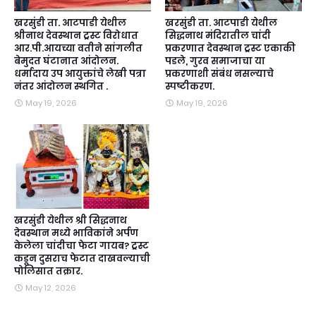
खरसुंडी ता. आटपाडी येथील
खरसुंडी ता. आटपाडी येथील
श्रीनाथ देवस्थान ट्रस्ट विरोधात
सिद्धनाथ मंदिरातील चांदी
आर.पी.आयच्या वतीने सांगलीत
प्रकरणात देवस्थान ट्रस्ट एकाकी
बेमुदत घंटानात आंदोलन.
पडले, गुरव समाजाचा या
धर्मादाय उप आयुक्तांचे लेखी पत्रा
प्रकरणाशी संबंध नसल्याचे
नंतर आंदोलन स्थगित .
स्पष्टीकरण.
May 19, 2026
May 19, 2026
खरसुंडी येथील श्री सिद्धनाथ
देवस्थान मध्ये भाविकांने अर्पण
केलेला चांदीचा फेटा गायब? ट्रस्ट
कडून दुसराच फेटात दाखवल्याची
पोलिसात तक्रार.
May 12, 2026