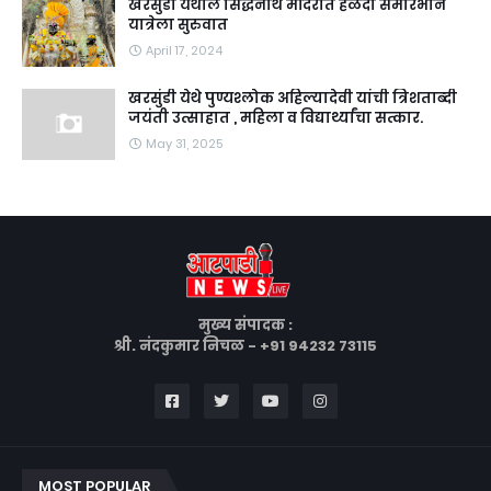
खरसुंडी येथील सिद्धनाथ मंदिरात हळदी समारंभाने
यात्रेला सुरुवात
April 17, 2024
खरसुंडी येथे पुण्यश्लोक अहिल्यादेवी यांची त्रिशताब्दी
जयंती उत्साहात , महिला व विद्यार्थ्यांचा सत्कार.
May 31, 2025
मुख्य संपादक :
श्री. नंदकुमार निचळ - +91 94232 73115
MOST POPULAR