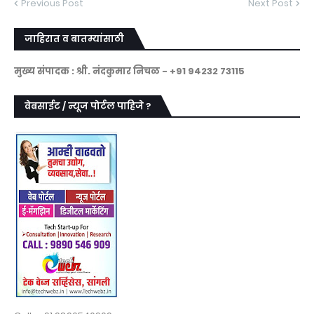
Previous Post
Next Post
जाहिरात व बातम्यांसाठी
मुख्य संपादक : श्री. नंदकुमार निचळ - +91 94232 73115
वेबसाईट / न्यूज पोर्टल पाहिजे ?