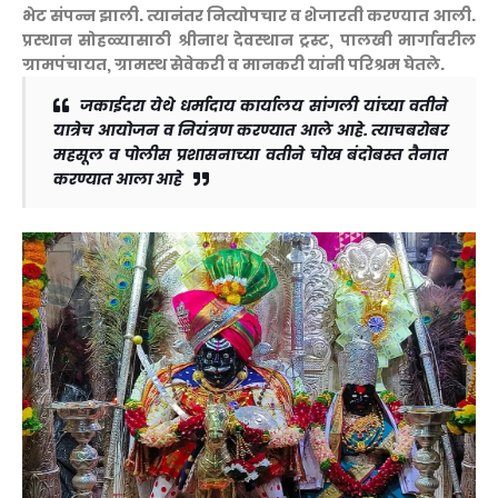
भेट संपन्न झाली. त्यानंतर नित्योपचार व शेजारती करण्यात आली.
प्रस्थान सोहळ्यासाठी श्रीनाथ देवस्थान ट्रस्ट, पालखी मार्गावरील
ग्रामपंचायत, ग्रामस्थ सेवेकरी व मानकरी यांनी परिश्रम घेतले.
जकाईदरा येथे धर्मादाय कार्यालय सांगली यांच्या वतीने
यात्रेच आयोजन व नियंत्रण करण्यात आले आहे. त्याचबरोबर
महसूल व पोलीस प्रशासनाच्या वतीने चोख बंदोबस्त तैनात
करण्यात आला आहे