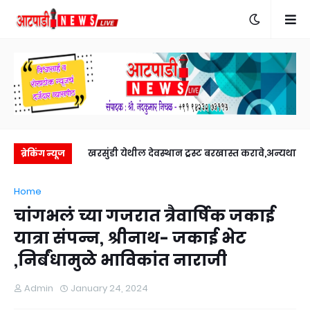
रुद्र पशुपती मठाचे
खरसुंडी येथील देवस्थान ट्रस्ट बरखास्त करावे,अन्यथा
ख
ब्रेकिंग न्यूज
ता. १५ पासून आंदोलन आरपीआय जिल्हाध्यक्ष राजेंद्र
Home
जून रोजी.
खरात यांचा इशारा.
चांगभलं च्या गजरात त्रैवार्षिक जकाई
यात्रा संपन्न, श्रीनाथ- जकाई भेट
,निर्बंधामुळे भाविकांत नाराजी
Admin
January 24, 2024