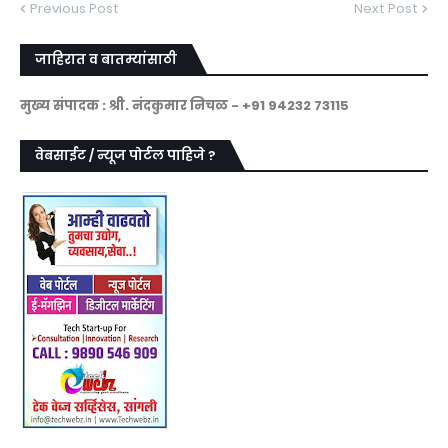
Previous Post
Next Post
जाहिरात व बातम्यांसाठी
मुख्य संपादक : श्री. नंदकुमार निचळ - +91 94232 73115
वेबसाईट / न्यूज पोर्टल पाहिजे ?