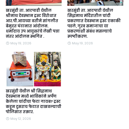
खरसुंडी ता. आटपाडी येथील
खरसुंडी ता. आटपाडी येथील
श्रीनाथ देवस्थान ट्रस्ट विरोधात
सिद्धनाथ मंदिरातील चांदी
आर.पी.आयच्या वतीने सांगलीत
प्रकरणात देवस्थान ट्रस्ट एकाकी
बेमुदत घंटानात आंदोलन.
पडले, गुरव समाजाचा या
धर्मादाय उप आयुक्तांचे लेखी पत्रा
प्रकरणाशी संबंध नसल्याचे
नंतर आंदोलन स्थगित .
स्पष्टीकरण.
May 19, 2026
May 19, 2026
खरसुंडी येथील श्री सिद्धनाथ
देवस्थान मध्ये भाविकांने अर्पण
केलेला चांदीचा फेटा गायब? ट्रस्ट
कडून दुसराच फेटात दाखवल्याची
पोलिसात तक्रार.
May 12, 2026