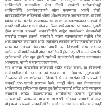
श्रींचे भव्य स्वागत केले. यावेळी परंपरेनुसार धावडवाडीतील
भाविकांनी पालखीला सेवा दिली. यावेळी धावेवाडीतही
भाविकांच्यि अल्पोपहाराची सोय करण्यात आली होती.
धावडवाडीतील महिलांनी श्रींना औक्षण करून स्वागत केले. यावेळी
देवस्थानच्या वतीने मानकरयांचा मानपान झाल्यानंतर पालखीने
आवटेवाडी नंबर एक व दोन या ठिकाणचे स्वागत स्वीकारून दुपारी
दोन वाजता पालखी जकाईदेवीचे माहेर असलेल्या नेलकरंजी
नगरीत दाखल झाली. गाववेशी जवळ ग्रामस्थांच्या वतीने श्रींचे
भव्य स्वागत करण्यात आले. त्यानंतर महादेव मंदिराजवळील दर्शन
थांब्यावर पालखी ठेवण्यात आली .या ठिकाणी भव्य मंडपात
दर्शनासाठी भाविकांनी मोठी गर्दी केली होती. दुपारी चार वाजेपर्यंत
दर्शनासाठी रांग सुरू होती यावेळी ग्रामस्थांनी मोठ्या प्रमाणावर
अन्नदान, पाणी व प्रसाद वाटप केले.
चार वाजता पालखीने मानेवाडी हद्दीत प्रवेश केला. या ठिकाणी
मानेवाडीकरांचे स्वागत स्वीकारून व हिवतड ,गुलालकी,
मेटकरवाडी या थांब्यावर विश्रांती घेऊन सायंकाळी पालखीने
जकाई दार-याकडे प्रस्थान केले. काही अंतर पार केल्यानंतर
भाविकांच्या दृष्टिक्षेपात डोंगर कुशीतील जकाई मंदिर आले लांबूनच
जकाईचे मंदिर दिसल्यानंतर भाविकांचा उत्साह दुनावला
.सायंकाळी साडेसात वाजता पालखी सोहळा जकाई द-यात
पोहचला .पालखी जकाई मंदिरासमोर आल्यानंतर श्रीनाथ जकाई