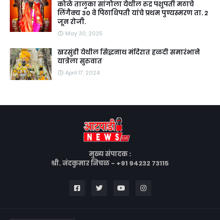
कोळे तालुका सांगोला येथील रुद्र पशुपती मठाचे
लिंगैक्य 30 वे पिठाधिपती यांचे प्रथम पुण्यस्मरण ता. 2
जून रोजी.
May 30, 2025
खरसुंडी येथील सिद्धनाथ मंदिरात हळदी समारंभाने
यात्रेला सुरुवात
April 17, 2024
मुख्य संपादक :
श्री. नंदकुमार निचळ - +91 94232 73115