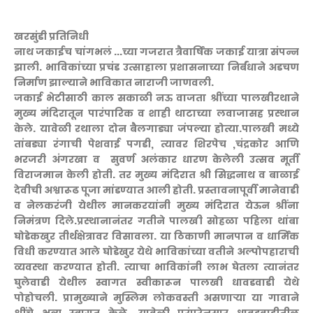
खरसुंडी प्रतिनिधी
नाथ जकाईच चांगभलं ...च्या गजरात त्रैवार्षिक जकाई यात्रा संपन्न
झाली. भाविकांच्या प्रचंड उत्साहाला प्रशासनाच्या निर्बंधाने अडचण
निर्माण झाल्याने भाविकात नाराजी जाणवली.
जकाई भेटीसाठी काल सकाळी नऊ वाजता श्रींच्या पालखीरथाने
मुख्य मंदिरातून पारंपारिक व शाही थाटाच्या लवाजासह प्रस्थान
केले. यावेळी रथाला दोन बैलगाड्या जंपल्या होत्या.पालखी मध्ये
तांबड्या रंगाची पेशवाई पगडी, त्यावर शिरपेच ,चंद्रकोर आणि
भरजरी अंगरखा व सुवर्ण अलंकार धारण केलेली उत्सव मूर्ती
विराजमान केली होती. तर मुख्य मंदिरात श्री सिद्धनाथ व बाळाई
देवीची अश्वारूढ पूजा मांडण्यात आली होती. प्रस्तावनापूर्वी मानेवाडी
व नेलकरंजी येथील मानकरयांनी मुख्य मंदिरात येऊन श्रींना
निमंत्रण दिले.प्रस्थानानंतर गतीने पालखी सोहळा पहिला थांबा
घोडेकखुर तीर्थक्षेत्रावर विसावला. या ठिकाणी मानपान व धार्मिक
विधी करण्यात आले घोडेखुर येथे भाविकांच्या वतीने अल्पोपहाराची
व्यवस्था करण्यात होती. त्याचा भाविकांनी लाभ घेतला त्यानंतर
घुलेवाडी येथील स्वागत स्वीकारून पालखी धावडवाडी येथे
पोहोचली. प्रामुख्याने मुस्लिम लोकवस्ती असणाऱ्या या गावाने