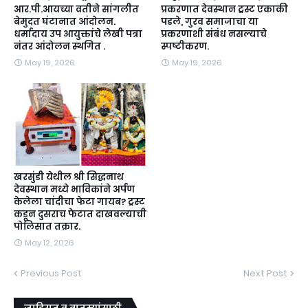
आर.पी.आयच्या वतीने सांगलीत
प्रकरणात देवस्थान ट्रस्ट एकाकी
बेमुदत घंटानात आंदोलन.
पडले, गुरव समाजाचा या
धर्मादाय उप आयुक्तांचे लेखी पत्रा
प्रकरणाशी संबंध नसल्याचे
नंतर आंदोलन स्थगित .
स्पष्टीकरण.
May 19, 2026
May 19, 2026
खरसुंडी येथील श्री सिद्धनाथ
देवस्थान मध्ये भाविकांने अर्पण
केलेला चांदीचा फेटा गायब? ट्रस्ट
कडून दुसराच फेटात दाखवल्याची
पोलिसात तक्रार.
May 12, 2026
Previous Post
Next Post