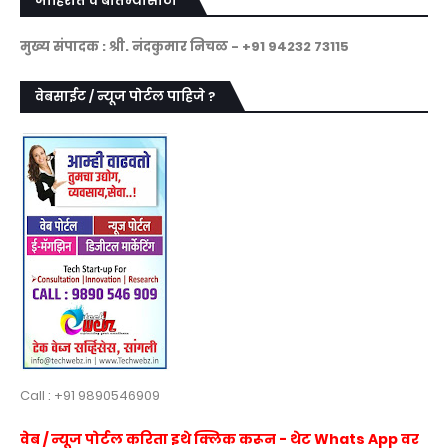
जाहिरात व बातम्यांसाठी
मुख्य संपादक : श्री. नंदकुमार निचळ - +91 94232 73115
वेबसाईट / न्यूज पोर्टल पाहिजे ?
Call : +91 9890546909
वेब / न्यूज पोर्टल करिता इथे क्लिक करून - थेट Whats App वर