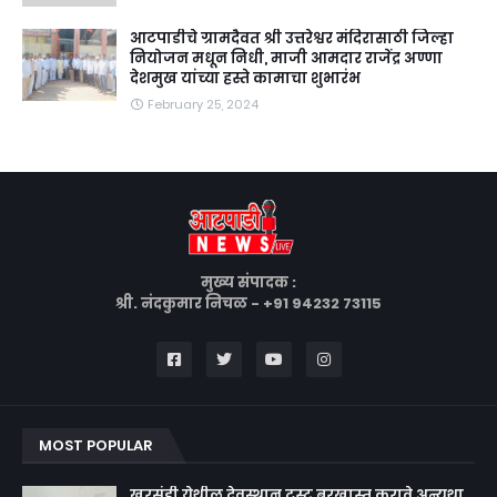
आटपाडीचे ग्रामदैवत श्री उत्तरेश्वर मंदिरासाठी जिल्हा
नियोजन मधून निधी, माजी आमदार राजेंद्र अण्णा
देशमुख यांच्या हस्ते कामाचा शुभारंभ
February 25, 2024
मुख्य संपादक :
श्री. नंदकुमार निचळ - +91 94232 73115
MOST POPULAR
खरसुंडी येथील देवस्थान ट्रस्ट बरखास्त करावे,अन्यथा