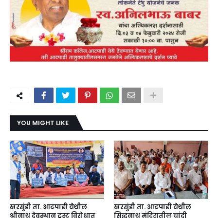
YOU MIGHT LIKE
खरसुंडी ता. आटपाडी येथील
खरसुंडी ता. आटपाडी येथील
श्रीनाथ देवस्थान ट्रस्ट विरोधात
सिद्धनाथ मंदिरातील चांदी