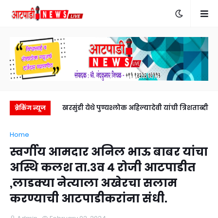
वर मंदिरासाठी जिल्हा
खरसुंडी येथे पुण्यश्लोक अहिल्यादेवी यांची त्रिशताब्दी
ब्रेकिंग न्यूज
दार राजेंद्र अण्णा
जयंती उत्साहात , महिला व विद्यार्थ्यांचा सत्कार.
Home
स्ते कामाचा शुभारंभ
स्वर्गीय आमदार अनिल भाऊ बाबर यांचा
अस्थि कलश ता.३व ४ रोजी आटपाडीत
,लाडक्या नेत्याला अखेरचा सलाम
करण्याची आटपाडीकरांना संधी.