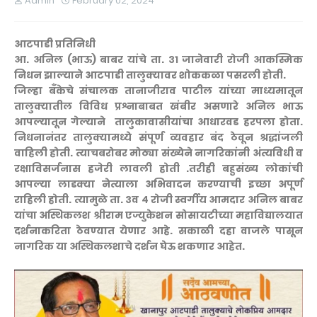
Admin
February 02, 2024
आटपाडी प्रतिनिधी
आ. अनिल (भाऊ) बाबर यांचे ता. ३१ जानेवारी रोजी आकस्मिक
निधन झाल्याने आटपाडी तालुक्यावर शोककळा पसरली होती.
जिल्हा बँकेचे संचालक तानाजीराव पाटील यांच्या माध्यमातून
तालुक्यातील विविध प्रश्नाबाबत खंबीर असणारे अनिल भाऊ
आपल्यातून गेल्याने तालुकावासीयांचा आधारवड हरपला होता.
निधनानंतर तालुक्यामध्ये संपूर्ण व्यवहार बंद ठेवून श्रद्धांजली
वाहिली होती. त्याचबरोबर मोठ्या संख्येने नागरिकांनी अंत्यविधी व
रक्षाविसर्जनास हजेरी लावली होती .तरीही बहुसंख्य लोकांची
आपल्या लाडक्या नेत्याला अभिवादन करण्याची इच्छा अपूर्ण
राहिली होती. त्यामुळे ता. ३व ४ रोजी स्वर्गीय आमदार अनिल बाबर
यांचा अस्थिकलश श्रीराम एज्युकेशन सोसायटीच्या महाविद्यालयात
दर्शनाकरिता ठेवण्यात येणार आहे. सकाळी दहा वाजले पासून
नागरिक या अस्थिकलशाचे दर्शन घेऊ शकणार आहेत.